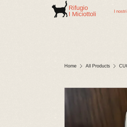
Rifugio
I nostri
I Miciottoli
Home
All Products
CU